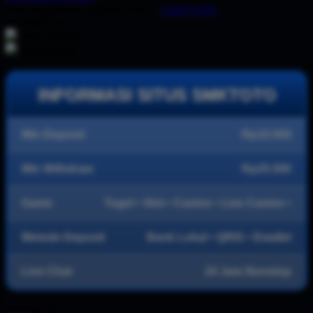
Use Installment Options from
.
Laarn more
Q
Available for :
home delivery
QV Baby
store pickup
R
INFORMASI SITUS SMKTOTO
Real Shades
Red Castle
Min Deposit
Rp10.000
Ribbon Madness
Min Withdraw
Rp25.000
S
Sebamed
Game
Togel • Slot • Casino • Live Casino •
Silver Cross
Metode Deposit
Bank Lokal • QRIS • Ewallet
Simply Idea
Skip Hop
Live Chat
24 Jam Nonstop
Spectra
choose qty