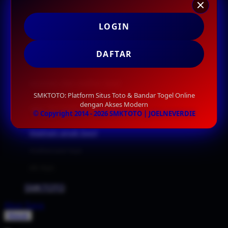
Moby
bak mandi
LOGIN
Momami
handuk
Mothercare
DAFTAR
TOGEL LOGIN
Mustela
My Buddy Tag
ayunan dan walker bayi
SMKTOTO: Platform Situs Toto & Bandar Togel Online
My K
dengan Akses Modern
alas bermain anak bayi
© Copyright 2014 - 2026 SMKTOTO | JOELNEVERDIE
N
mainan anak bayi
Naif
mothercare toys
Nike
elc toys
Nordic Natural
SMKTOTO
Nuby
Akun Saya
Nuna
Masuk
Cari