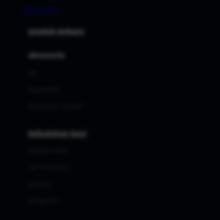
Awan
SITUS TOTO
Azetabio
produk terbaru
B
aksesoris
Baabaasheepz
tas
Babiators
kacamata
Baby Dove
aksesoris rambut
Baby Jogger
Baby Rovega
kebutuhan bayi
Babybee
pakaian tidur
Banana Boat
set & terusan
Banz
piyama
Barbie
bodysuits
Beaba