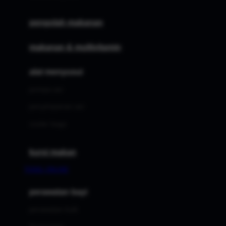
Joie
Joolz
pengolah makanan
Jujube
makanan & multivitamin
K
alat menyusui
Kiddycuts
pompa asi
Kumon
penyimpanan asi
L
cooler bags
Leapfrog
Leclerc
kursi makan
Lee Vierra
TOGEL ONLINE
Lillebaby
perawatan bayi
Little Bird Told Me
perawatan kulit
Little Miss Janis