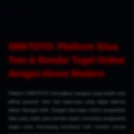
Share product:
SMKTOTO: Platform Situs
Toto & Bandar Togel Online
dengan Akses Modern
Platform SMKTOTO menyajikan navigasi yang intuitif serta
pilihan pasaran situs toto tepercaya yang dapat diakses
dalam hitungan detik. Dengan dukungan sistem pengolahan
data yang stabil, para pemain dapat memantau pergerakan
angka serta memasang kombinasi hoki mereka secara