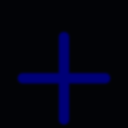
Xootz
Y
Yamatoya
Z
Zaxy
Zoggs
0-9
4Moms
59S