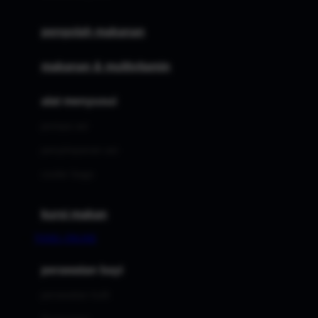
Joie
Joolz
pengolah makanan
Jujube
makanan & multivitamin
K
alat menyusui
Kiddycuts
pompa asi
Kumon
penyimpanan asi
L
cooler bags
Leapfrog
Leclerc
kursi makan
Lee Vierra
TOGEL ONLINE
Lillebaby
perawatan bayi
Little Bird Told Me
perawatan kulit
Little Miss Janis