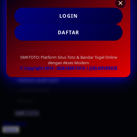
Moby
bak mandi
LOGIN
Momami
handuk
Mothercare
DAFTAR
TOGEL LOGIN
Mustela
My Buddy Tag
ayunan dan walker bayi
SMKTOTO: Platform Situs Toto & Bandar Togel Online
My K
dengan Akses Modern
alas bermain anak bayi
© Copyright 2014 - 2026 SMKTOTO | JOELNEVERDIE
N
mainan anak bayi
Naif
mothercare toys
Nike
elc toys
Nordic Natural
SMKTOTO
Nuby
Akun Saya
Nuna
Masuk
Cari