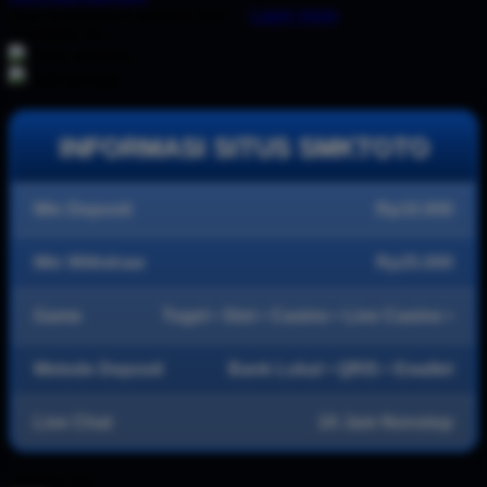
Use Installment Options from
.
Laarn more
Q
Available for :
home delivery
QV Baby
store pickup
R
INFORMASI SITUS SMKTOTO
Real Shades
Red Castle
Min Deposit
Rp10.000
Ribbon Madness
Min Withdraw
Rp25.000
S
Sebamed
Game
Togel • Slot • Casino • Live Casino •
Silver Cross
Metode Deposit
Bank Lokal • QRIS • Ewallet
Simply Idea
Skip Hop
Live Chat
24 Jam Nonstop
Spectra
choose qty