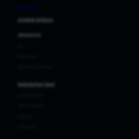
Awan
SITUS TOTO
Azetabio
produk terbaru
B
aksesoris
Baabaasheepz
tas
Babiators
kacamata
Baby Dove
aksesoris rambut
Baby Jogger
Baby Rovega
kebutuhan bayi
Babybee
pakaian tidur
Banana Boat
set & terusan
Banz
piyama
Barbie
bodysuits
Beaba