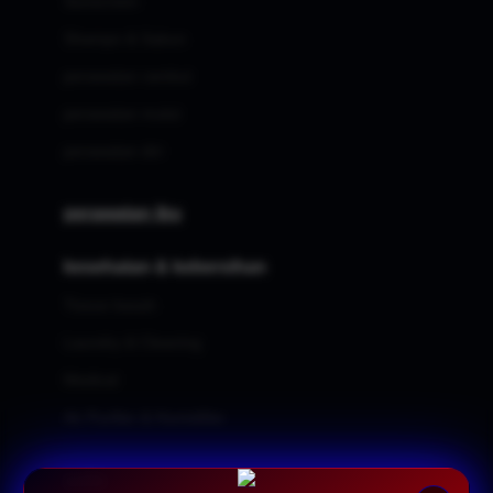
Sunscreen
London Taxi
Shampo & Sabun
Love To Dream
perawatan rambut
M
perawatan mulut
Magformers
perawatan diri
Mama's Choice
perawatan ibu
Mamas&Papas
Mamaway
kesehatan & kebersihan
Maxi Cosi
Tissue basah
Megabloks
Laundry & Cleaning
Micro
Medical
MiDeer
Air Purifier & Humidifier
Mimi & Lula
potty
Mini Monkey