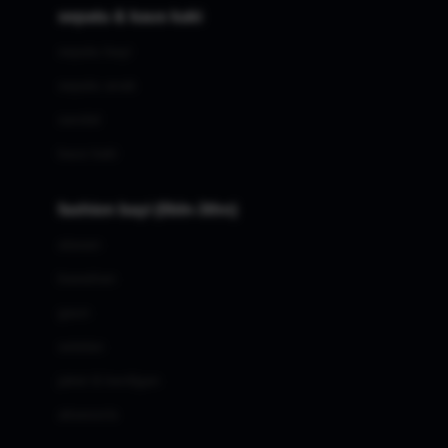
Beauty Barn
sepatu & kaus kaki
Bio Oil
sepatu bayi
Biolane
sepatu anak
Bite Fighters
sandal
Bizzi Growin
kaus kaki
Blackmores
fashion bayi (0bln-3thn)
Blooming Marvellous
atasan
Bonnels
bawahan
Bravado
gaun
Bruder
setelan
Brush Baby
jaket & kardigan
Buds Organics
aksesoris
Bugaboo