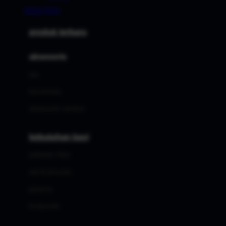
Awan
SITUS TOTO
Azetabio
produk terbaru
B
aksesoris
Baabaasheepz
tas
Babiators
kacamata
Baby Dove
aksesoris rambut
Baby Jogger
Baby Rovega
kebutuhan bayi
Babybee
pakaian tidur
Banana Boat
set & terusan
Banz
piyama
Barbie
bodysuits
Beaba