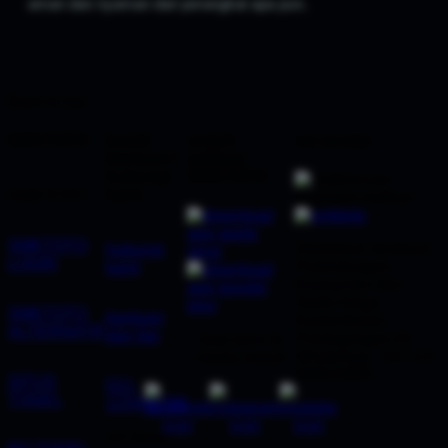
aman dan nyaman dari perangkat apa pun.
Back to top
SMKTOTO
butuh
unduh
we accept
bantuan?
aplikasi
hubungi
SMKTOTO
kami
SMKTOTO
SMKTOTO
Direktorat Jenderal
hubungi
LOGIN
Perlindungan
kami
Konsumen dan
Tertib Niaga
SMKTOTO
bantuan
Kementerian
ALTERNATIF
dan faq
Perdagangan RI
ikuti kami di
WhatsApp: +62 123
media sosial
8888 8989
SITUS
021-
TOGEL
123456789
24 Hours