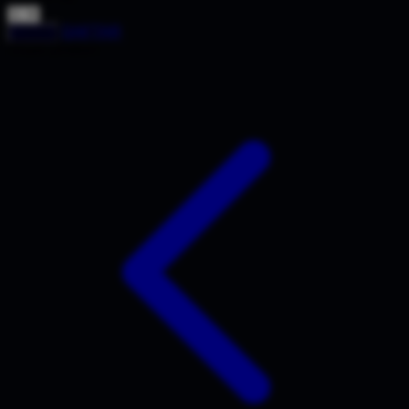
Squishmallows
DAFTAR
LOGIN
Starbooks
Share product:
Stick-O
Stokke
Sudocrem
Sumimo
Sunnylife
Sun-Staches
Swimava
T
Tommee Tippee
Trunki
Tutti Bambini