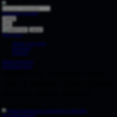
O
Oh Ma Grain
Pencarian Lanjutan
cancel
Okiedog
Cari
cancel
P
Akun Saya
Peachy
Masuk / buat akun
buat akun
Phil & Ted's
Bantuan
Philips Avent
Daftar Keinginan
Pigeon
Keranjang Saya
SMKTOTO: Platform Situs
Playgro
Toto & Bandar Togel Online
Poled Global
dengan Akses Modern
Ponycycle
Puma
Serendah
10.000
Pureats
Hadiah Pemenang Jackpot
Rp.10.000.000
-
Rp.1.000.000.000