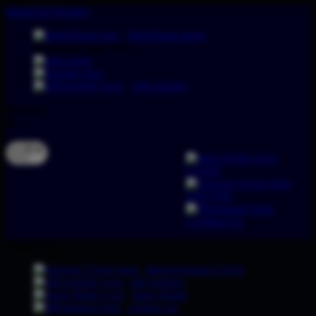
lewati ke Konten
download apps
download app from:
gift registry
Bahasa
ID
LOGIN
DAFTAR
Contact Us
Toggle Nav
about Kanmo Circle
gift registry
store finder
contact us