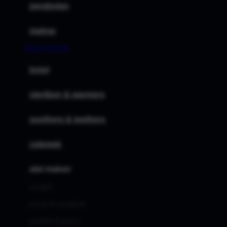
perabotan
Happy Tummy
Hauck
matras
Havaianas
SITUS TOTO 4D
Hegen
botol
Hot Wheels
sterilizer & warmers
Hybrid
I
soothers & teethers
Inlacta DHA
celemek
Interlac
alat makan
Ivenet
cangkir
J
piring & mangkuk
Jack N Jill
sendok & garpu