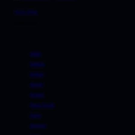
SITUS TOGEL
Brand A-Z
A
Addo
Adidas
Airfree
Alamii
Amara
Aqua Scale
Asics
Aveeno