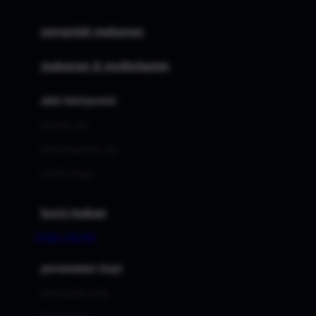
Joie
Joolz
pengolah makanan
Jujube
makanan & multivitamin
K
alat menyusui
Kiddycuts
pompa asi
Kumon
penyimpanan asi
L
cooler bags
Leapfrog
Leclerc
kursi makan
Lee Vierra
TOGEL ONLINE
Lillebaby
perawatan bayi
Little Bird Told Me
perawatan kulit
Little Miss Janis