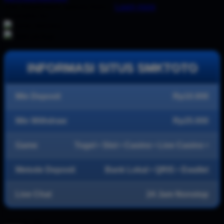
Use Installment Options from
.
Laarn more
Q
Available for :
home delivery
QV Baby
store pickup
R
INFORMASI SITUS SMKTOTO
Real Shades
Red Castle
Min Deposit
Rp10.000
Ribbon Madness
Min Withdraw
Rp25.000
S
Sebamed
Game
Togel • Slot • Casino • Live Casino •
Silver Cross
Metode Deposit
Bank Lokal • QRIS • Ewallet
Simply Idea
Skip Hop
Live Chat
24 Jam Nonstop
Spectra
choose qty