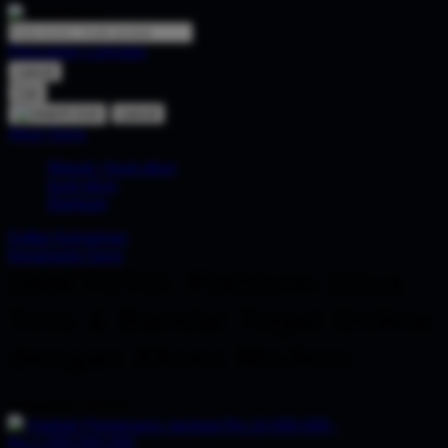
O
Oh Ma Grain
Pencarian Lanjutan
cancel
Okiedog
Cari
cancel
P
Akun Saya
Peachy
Masuk / buat akun
buat akun
Phil & Ted's
Bantuan
Philips Avent
Daftar Keinginan
Pigeon
Keranjang Saya
SMKTOTO: Platform Situs
Playgro
Toto & Bandar Togel Online
Poled Global
dengan Akses Modern
Ponycycle
Puma
Serendah
10.000
Pureats
Hadiah Pemenang Jackpot
Rp.10.000.000
-
Rp.1.000.000.000