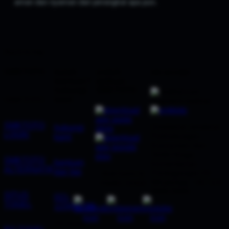
aman dan nyaman dari perangkat apa pun.
Back to top
SMKTOTO
butuh
unduh
we accept
bantuan?
aplikasi
hubungi
SMKTOTO
kami
SMKTOTO
SMKTOTO
Direktorat Jenderal
hubungi
LOGIN
Perlindungan
kami
Konsumen dan
Tertib Niaga
SMKTOTO
bantuan
Kementerian
ALTERNATIF
dan faq
Perdagangan RI
ikuti kami di
WhatsApp: +62 123
media sosial
8888 8989
SITUS
021-
TOGEL
123456789
24 Hours