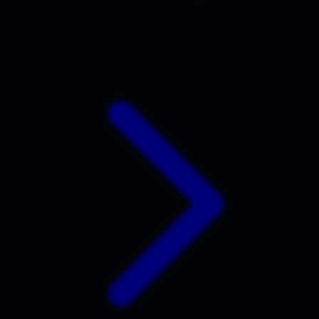
Twistshake
TY Toys
U
V
Veja
Vitaflow
Vtech
W
Waterland
Wellness
X