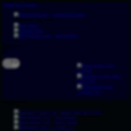
lewati ke Konten
download apps
download app from:
gift registry
Bahasa
ID
LOGIN
DAFTAR
Contact Us
Toggle Nav
about Kanmo Circle
gift registry
store finder
contact us