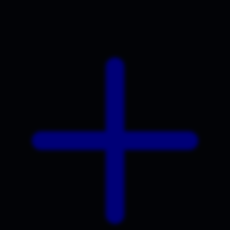
Xootz
Y
Yamatoya
Z
Zaxy
Zoggs
0-9
4Moms
59S