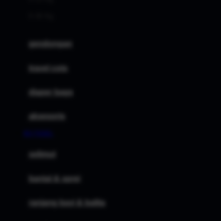
Felt So Sweet
0-36 Kg
Fisher Price
Flipper
gendongan
Friends Of Sally
travel cots
G
Gb
diaper bags
Geko
aksesoris
Graco
BO TOGEL
Gund
selimut
H
bantal & sprei
Habbie
Haenim
ranjang bayi & balita
Happy Horse