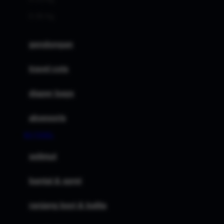
Felt So Sweet
0-36 Kg
Fisher Price
Flipper
gendongan
Friends Of Sally
travel cots
G
Gb
diaper bags
Geko
aksesoris
Graco
BO TOGEL
Gund
selimut
H
bantal & sprei
Habbie
Haenim
ranjang bayi & balita
Happy Horse