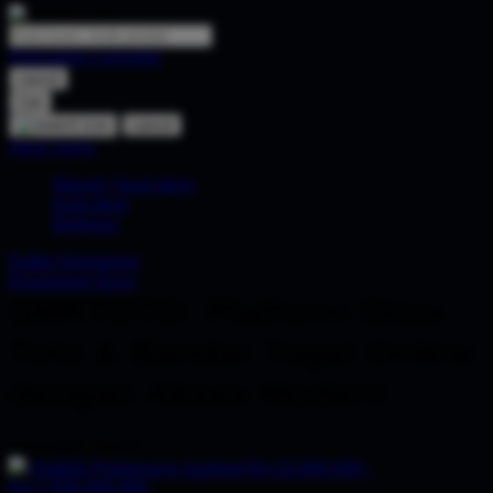
O
Oh Ma Grain
Pencarian Lanjutan
cancel
Okiedog
Cari
cancel
P
Akun Saya
Peachy
Masuk / buat akun
buat akun
Phil & Ted's
Bantuan
Philips Avent
Daftar Keinginan
Pigeon
Keranjang Saya
SMKTOTO: Platform Situs
Playgro
Toto & Bandar Togel Online
Poled Global
dengan Akses Modern
Ponycycle
Puma
Serendah
10.000
Pureats
Hadiah Pemenang Jackpot
Rp.10.000.000
-
Rp.1.000.000.000