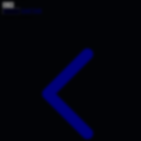
Squishmallows
DAFTAR
LOGIN
Starbooks
Share product:
Stick-O
Stokke
Sudocrem
Sumimo
Sunnylife
Sun-Staches
Swimava
T
Tommee Tippee
Trunki
Tutti Bambini