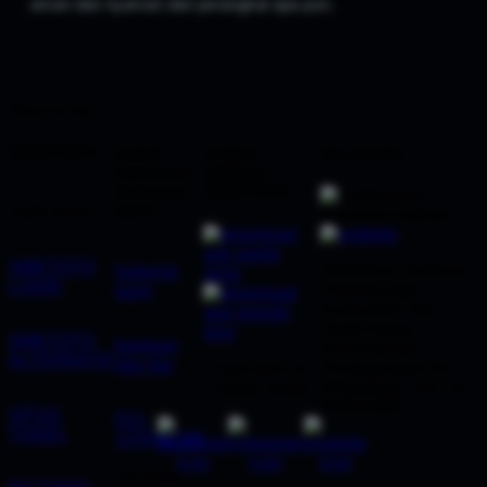
aman dan nyaman dari perangkat apa pun.
Back to top
SMKTOTO
butuh
unduh
we accept
bantuan?
aplikasi
hubungi
SMKTOTO
kami
SMKTOTO
SMKTOTO
Direktorat Jenderal
hubungi
LOGIN
Perlindungan
kami
Konsumen dan
Tertib Niaga
SMKTOTO
bantuan
Kementerian
ALTERNATIF
dan faq
Perdagangan RI
ikuti kami di
WhatsApp: +62 123
media sosial
8888 8989
SITUS
021-
TOGEL
123456789
24 Hours