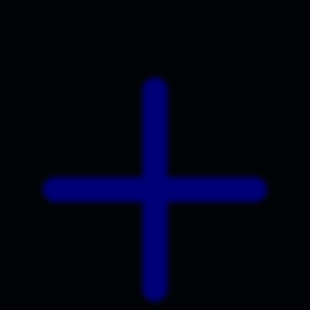
Xootz
Y
Yamatoya
Z
Zaxy
Zoggs
0-9
4Moms
59S