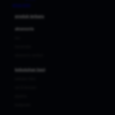
Awan
SITUS TOTO
Azetabio
produk terbaru
B
aksesoris
Baabaasheepz
tas
Babiators
kacamata
Baby Dove
aksesoris rambut
Baby Jogger
Baby Rovega
kebutuhan bayi
Babybee
pakaian tidur
Banana Boat
set & terusan
Banz
piyama
Barbie
bodysuits
Beaba