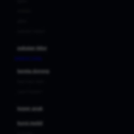
gaun
Dae Organics
setelan
Docare
jaket
Doona
pakaian dalam
Down To Earth
Drew
pakaian tidur
Dr. Brown's
BANDAR TOGEL
E
kereta dorong
ELC
bayi baru lahir
Ergobaby
usia 6 bulan+
Expert Care
koper anak
Ezyroller
kursi mobil
F
0-13 Kg