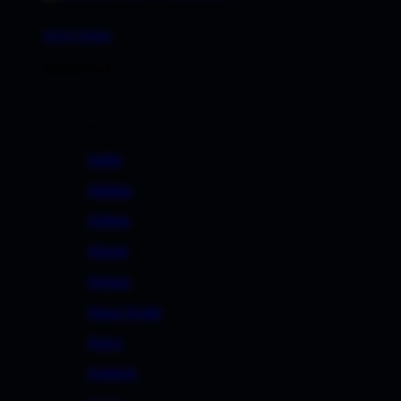
SITUS TOGEL
Brand A-Z
A
Addo
Adidas
Airfree
Alamii
Amara
Aqua Scale
Asics
Aveeno